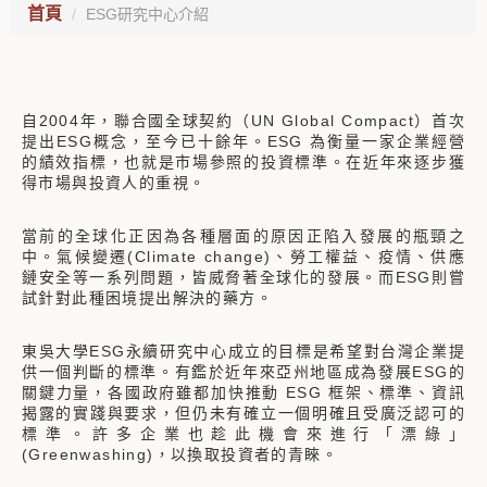
首頁
ESG研究中心介紹
自2004年，聯合國全球契約（UN Global Compact）首次
提出ESG概念，至今已十餘年。ESG 為衡量一家企業經營
的績效指標，也就是市場參照的投資標準。在近年來逐步獲
得市場與投資人的重視。
當前的全球化正因為各種層面的原因正陷入發展的瓶頸之
中。氣候變遷(Climate change)、勞工權益、疫情、供應
鏈安全等一系列問題，皆威脅著全球化的發展。而ESG則嘗
試針對此種困境提出解決的藥方。
東吳大學ESG永續研究中心成立的目標是希望對台灣企業提
供一個判斷的標準。有鑑於近年來亞州地區成為發展ESG的
關鍵力量，各國政府雖都加快推動 ESG 框架、標準、資訊
揭露的實踐與要求，但仍未有確立一個明確且受廣泛認可的
標準。許多企業也趁此機會來進行「漂綠」
(Greenwashing)，以換取投資者的青睞。