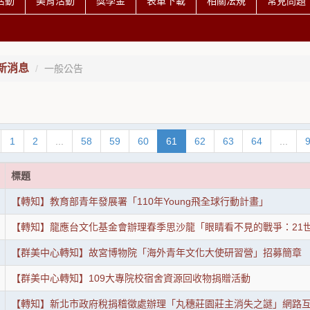
活動
美育活動
獎學金
表單下載
相關法規
常見問題
新消息
一般公告
1
2
...
58
59
60
61
62
63
64
...
標題
【轉知】教育部青年發展署「110年Young飛全球行動計畫」
【轉知】龍應台文化基金會辦理春季思沙龍「眼睛看不見的戰爭：21
【群美中心轉知】故宮博物院「海外青年文化大使研習營」招募簡章
【群美中心轉知】109大專院校宿舍資源回收物捐贈活動
【轉知】新北市政府稅捐稽徵處辦理「丸穗莊園莊主消失之謎」網路