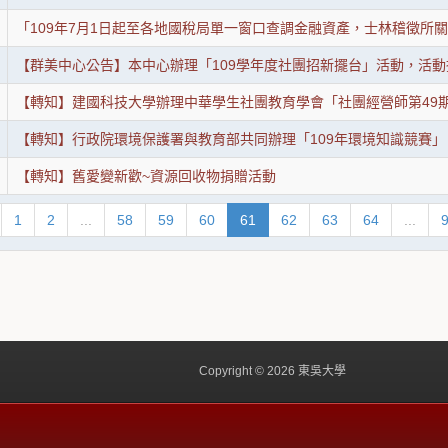
「109年7月1日起至各地國稅局單一窗口查調金融資產，士林稽徵所
【群美中心公告】本中心辦理「109學年度社團招新擺台」活動，活
【轉知】建國科技大學辦理中華學生社團教育學會「社團經營師第49
【轉知】行政院環境保護署與教育部共同辦理「109年環境知識競賽」
【轉知】舊愛變新歡~資源回收物捐贈活動
1
2
...
58
59
60
61
62
63
64
...
Copyright © 2026 東吳大學