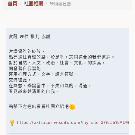
首頁
社團相關
學術類社團
實踐 理性 批判 赤誠
宮燈優雅的綻放，
點亮通往真理的路，於是乎，志同道合的我們邂逅。
對於自然、人文、政治、社會、文化，的探索，
開發著自我潛能。
運用推理方式、文字、語言符號，
交流彼此，
在冥想、辯論當中，不失和氣的，溝通，
看見越來越清晰的自我。
點擊下方連結看看社團介紹吧
https://extracur.wixsite.com/my-site-3/%E