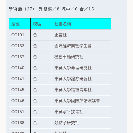
學術類（27） 外雙溪╱8 城中╱6 合╱15
編號
校區
社團名稱
CC101
合
正言社
CC133
合
國際經濟商管學生會
CC137
合
機動車輛研究社
CC140
合
東吳大學命理研究社
CC141
合
東吳大學證券研習社
CC145
合
東吳大學福智青年社
CC146
合
東吳大學國際英語演講會
CC151
合
東吳承平扶青社
CC168
合
好點子研究社