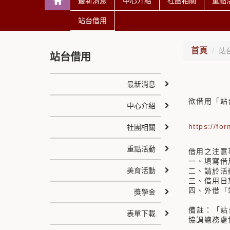
最新消息
中心介紹
社團相關
重點
站台借用
首頁
站
站台借用
最新消息
欲借用「站
中心介紹
https://f
社團相關
重點活動
借用之注意
一、填寫借
美育活動
二、請於活
三、借用日
四、外借「
獎學金
備註：「站
表單下載
協調總務處