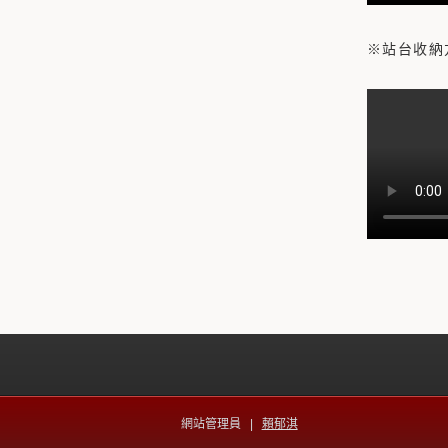
※站台收納
網站管理員 |
賴郁淇