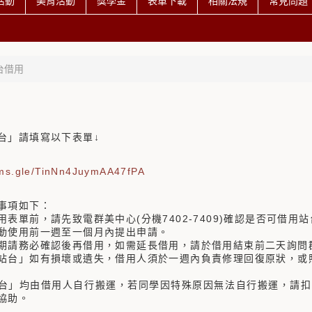
活動
美育活動
獎學金
表單下載
相關法規
常見問題
台借用
台」請填寫以下表單↓
orms.gle/TinNn4JuymAA47fPA
事項如下：
用表單前，請先致電群美中心(分機7402-7409)確認是否可借用
動使用前一週至一個月內提出申請。
期請務必確認後再借用，如需延長借用，請於借用結束前二天詢問
站台」如有損壞或遺失，借用人須於一週內負責修理回復原狀，或
台」均由借用人自行搬運，若同學因特殊原因無法自行搬運，請扣
協助。