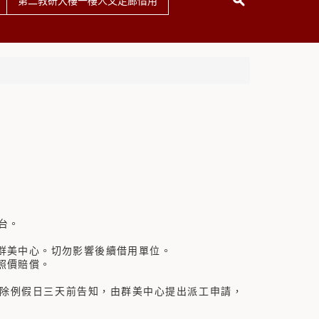
第二教研大樓一樓人文走廊借用
站台。
群美中心。切勿影響後續借用單位。
照價賠償。
除例假日三天前告知，由群美中心提出派工申請，