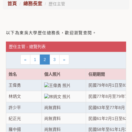
首頁
總務長室
歷任主管
以下為東吳大學歷任總務長，歡迎瀏覽查閱。
歷任主管 - 總覽列表
«
1
2
3
»
姓名
個人照片
任期期間
王偉勇
民國79年8月1日至83年
林炳文
民國77年8月至79年7月
許少平
尚無資料
民國63年至77年8月
紀正光
尚無資料
民國61年2月1日至62年
羅中揚
尚無資料
民國58年至61年1月31