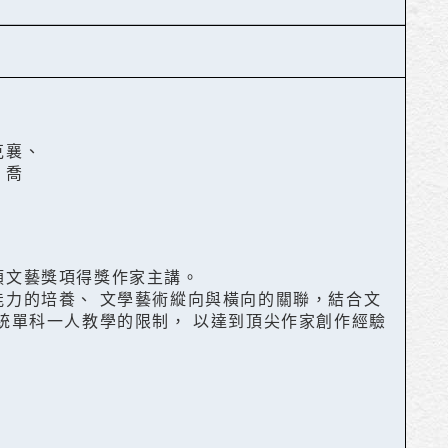
克襄、
 喬
類文藝獎項得獎作家主講。
能力的培養、 文學藝術縱向與橫向的關聯，結合文
統單科一人教學的限制， 以達到頂尖作家創作經驗