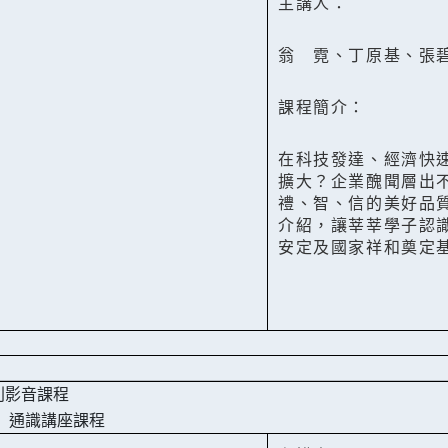
主講人：
翁 霓、丁原基、張
課程簡介：
在科技發達、經濟快
擴大？企業醜聞層出
禮、智、信的美好品
介紹，讓莘莘學子認
安定及國家祥和奠定
列影音課程
】
通識講座課程