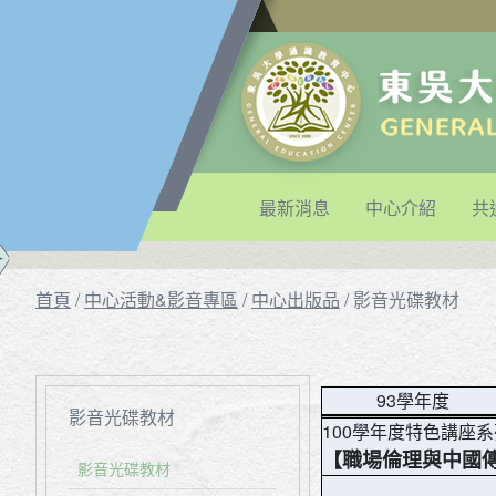
最新消息
中心介紹
共
首頁
/
中心活動&影音專區
/
中心出版品
/
影音光碟教材
93學年度
影音光碟教材
100學年度特色講座
【職場倫理與中國
影音光碟教材