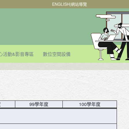
ENGLISH
|
網站導覽
心活動&影音專區
數位空間設備
度
99學年度
100學年度