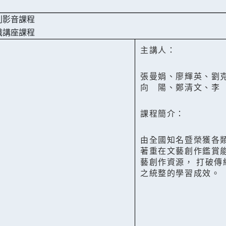
列影音課程
識講座課程
主講人：
張曼娟、廖輝英、劉
向 陽、鄭清文、李
課程簡介：
由全國知名暨榮獲各
著重在文藝創作鑑賞
藝創作資源， 打破傳
之統整的學習成效。