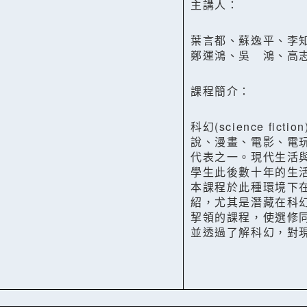
主講人：
葉言都、蘇逸平、李
鄭運鴻、吳 鴻、高
課程簡介：
科幻(science f
說、漫畫、電影、電
代表之一。現代生活
學生此後數十年的生
本課程於此種環境下
紹，尤其是潛藏在科
挈領的課程，使選修
並透過了解科幻，對