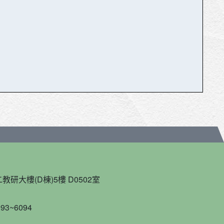
教研大樓(D棟)5樓 D0502室
93~6094