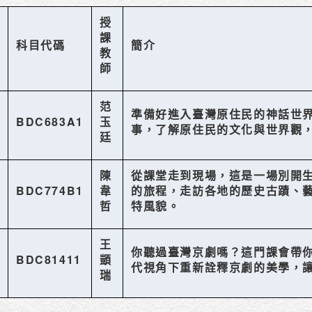
授
課
科目代碼
簡介
教
師
范
準備好進入臺灣原住民的神話世
BDC683A1
玉
事，了解原住民的文化與世界觀
廷
陳
從課堂走到現場，這是一場別開
BDC774B1
韋
的旅程，走訪各地的歷史古蹟、
哲
特風貌。
王
你聽過臺灣京劇嗎？這門課會帶
BDC81411
顗
代視角下重新詮釋京劇的美學，
瑞