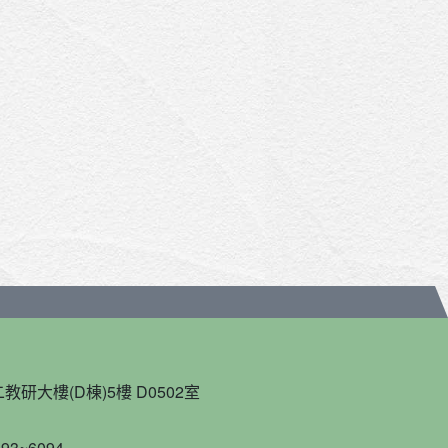
教研大樓(D棟)5樓 D0502室
93~6094