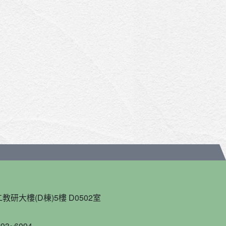
教研大樓(D棟)5樓 D0502室
93~6094