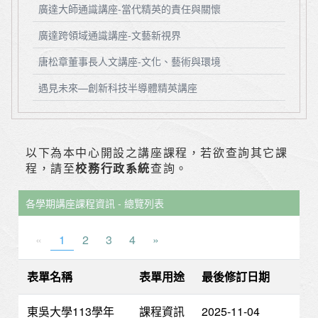
廣達大師通識講座-當代精英的責任與關懷
廣達跨領域通識講座-文藝新視界
唐松章董事長人文講座-文化、藝術與環境
遇見未來—創新科技半導體精英講座
以下為本中心開設之講座課程，若欲查詢其它課
程，請至
校務行政系統
查詢。
各學期講座課程資訊 - 總覽列表
«
1
2
3
4
»
表單名稱
表單用途
最後修訂日期
東吳大學113學年
課程資訊
2025-11-04