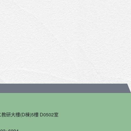
教研大樓(D棟)5樓 D0502室
93~6094