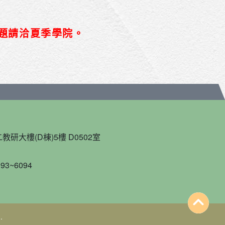
題請洽夏季學院。
教研大樓(D棟)5樓 D0502室
93~6094
.