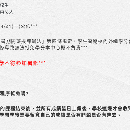
在校生
準東吳人
/21(一)公佈***
大學暑期開班授課辦法」第四條規定，學生暑期校內外總學分
修導致無法抵免學分本中心概不負責***
學同學不得參加暑修***
A
麼程序抵免嗎?
院的課程結束後，並所有成績皆已上傳後，學校這邊才會收
學開學後需要留意自己的成績是否有問題是否有進去。