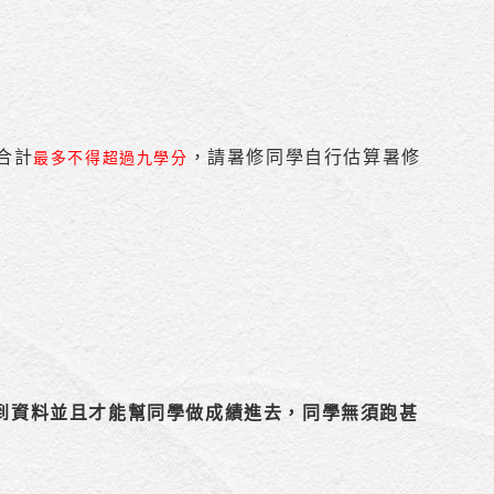
合計
，請暑修同學自行估算暑修
最多不得超過九學分
到資料並且才能幫同學做成績進去，同學無須跑甚