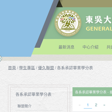
最新消息
中心介紹
共
首頁
/
學生專區
/
優久聯盟
/
各系承認畢業學分表
各系承認畢業學分表 - 
各系承認畢業學分表
«
1
2
»
聯盟簡介