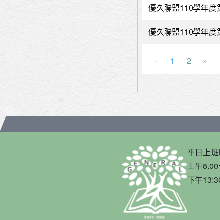
優久聯盟110學年
優久聯盟110學年
«
1
2
»
平日上班
上午8:00
下午13:3