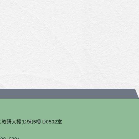
教研大樓(D棟)5樓 D0502室
93~6094