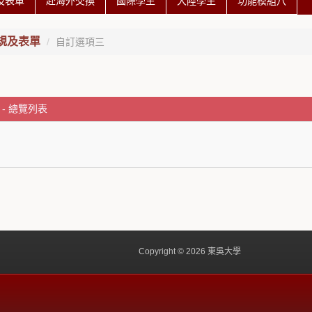
及表單
赴海外交換
國際學生
大陸學生
功能模組八
規及表單
自訂選項三
- 總覽列表
Copyright © 2026 東吳大學