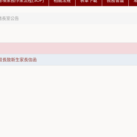
各項業務作業流程(SOP)
相關法規
表單下載
教務會議
務長室公告
度校長致新生家長信函