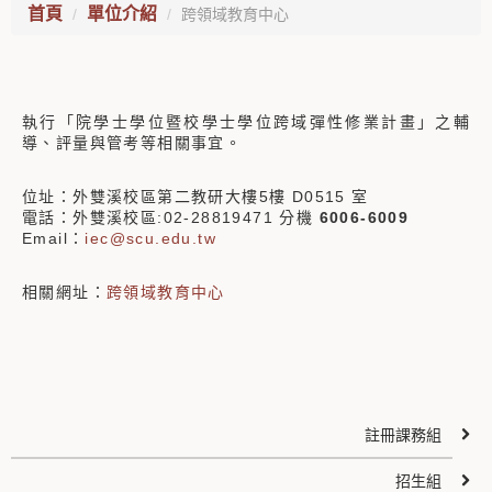
首頁
單位介紹
跨領域教育中心
執行「院學士學位暨校學士學位跨域彈性修業計畫」之輔
導、評量與管考等相關事宜。
位址：外雙溪校區第二教研大樓5樓 D0515 室
電話：外雙溪校區:02-28819471 分機
6006-6009
Email：
iec@scu.edu.tw
相關網址：
跨領域
教育中心
註冊課務組
招生組