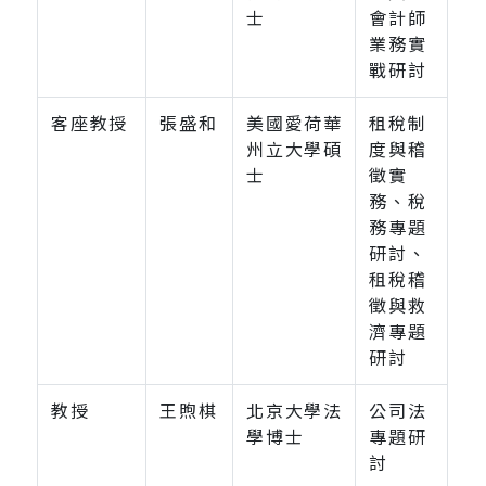
士
會計師
業務實
戰研討
客座教授
張盛和
美國愛荷華
租稅制
州立大學碩
度與稽
士
徵實
務、稅
務專題
研討、
租稅稽
徵與救
濟專題
研討
教授
王煦棋
北京大學法
公司法
學博士
專題研
討