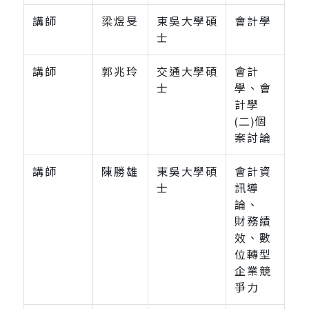
講師
梁煜旻
東吳大學碩
會計學
士
講師
郭兆玲
交通大學碩
會計
士
學、會
計學
(二)個
案討論
講師
陳勝雄
東吳大學碩
會計資
士
訊導
論、
財務績
效、數
位轉型
企業競
爭力