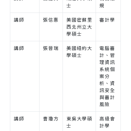
士
規
講師
張信惠
美國密蘇里
審計學
西北州立大
學碩士
講師
張晉瑞
美國紐約大
電腦審
學碩士
計、管
理資訊
系統個
案分
析、資
訊安全
與審計
風險
講師
曹瓊方
東吳大學碩
高級會
士
計學