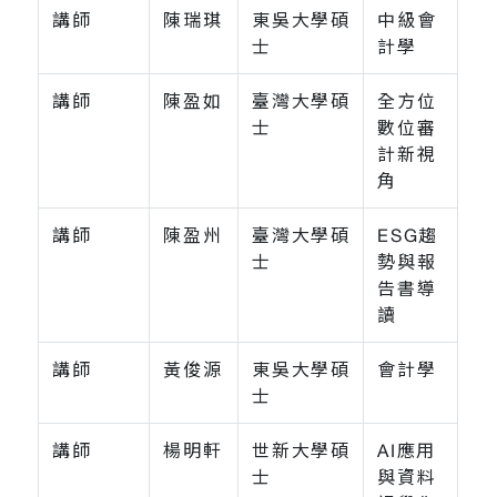
講師
陳瑞琪
東吳大學碩
中級會
士
計學
講師
陳盈如
臺灣大學碩
全方位
士
數位審
計新視
角
講師
陳盈州
臺灣大學碩
ESG趨
士
勢與報
告書導
讀
講師
黃俊源
東吳大學碩
會計學
士
講師
楊明軒
世新大學碩
AI應用
士
與資料