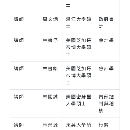
士
講師
周文炳
淡江大學碩
政府會
士
計
講師
林書伃
美國芝加哥
會計學
帝博大學碩
士
講師
林書銘
美國芝加哥
會計學
帝博大學碩
士
講師
林開誠
美國密蘇里
內部控
大學碩士
制與稽
核
講師
林榮源
東吳大學碩
行銷