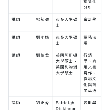
視覺化
分析
講師
楊郁蒨
東吳大學碩
會計學
士
講師
劉小娟
東吳大學碩
稅務法
士
規
講師
劉怡君
英國阿斯頓
行銷
大學碩士、
學、商
英國利物浦
用文書
大學碩士
寫作、
職場文
化與商
業溝通
講師
劉正偉
Fairleigh
會計學
Dickinson