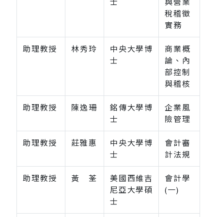
士
與營業
稅稽徵
實務
助理教授
林秀玲
中央大學博
商業概
士
論、內
部控制
與稽核
助理教授
陳逸珊
銘傳大學博
企業風
士
險管理
助理教授
莊雅惠
中央大學博
會計審
士
計法規
助理教授
黃 荃
美國西維吉
會計學
尼亞大學碩
(一)
士