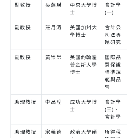
副教授
吳燕瑛
中央大學博
會計學
士
(一)
副教授
莊月清
美國加州大
會計公
學博士
司法專
題研究
副教授
黃崇謙
美國約翰霍
國際品
普金斯大學
質保證
博士
標準規
範與品
管
助理教授
李品陞
成功大學博
會計學
士
(三)、
會計學
助理教授
宋義德
政治大學碩
所得稅