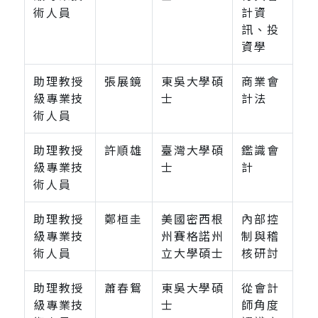
術人員
計資
訊、投
資學
助理教授
張展鏡
東吳大學碩
商業會
級專業技
士
計法
術人員
助理教授
許順雄
臺灣大學碩
鑑識會
級專業技
士
計
術人員
助理教授
鄭桓圭
美國密西根
內部控
級專業技
州賽格諾州
制與稽
術人員
立大學碩士
核研討
助理教授
蕭春鴛
東吳大學碩
從會計
級專業技
士
師角度