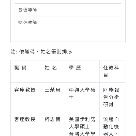
各班導師
退休教師
註: 依職稱、姓名筆劃排序
職 稱
姓 名
學 歷
任教科
目
客座教授
王榮周
中興大學碩
財務報
士
告分析
研討
客座教授
柯志賢
美國伊利諾
流程自
大學碩士
動化機
台灣大學學
器人、