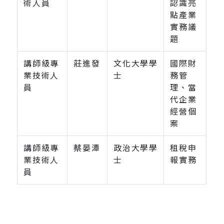
術人員
認識亮
點產業
實務議
題
講師級專
莊進發
文化大學學
國際財
業技術人
士
務管
員
理、當
代企業
經營個
案
講師級專
蔡晏潭
政治大學學
租稅申
業技術人
士
報實務
員