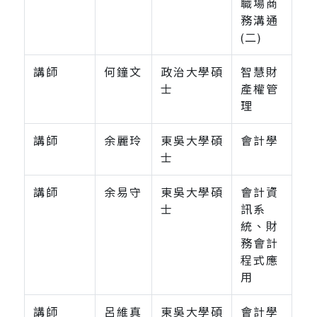
職場商
務溝通
(二)
講師
何鐘文
政治大學碩
智慧財
士
產權管
理
講師
余麗玲
東吳大學碩
會計學
士
講師
余易守
東吳大學碩
會計資
士
訊系
統、財
務會計
程式應
用
講師
呂維真
東吳大學碩
會計學