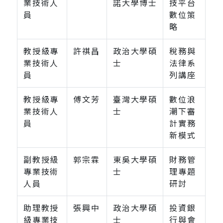
業技術人
諾大學博士
技平台
員
數位策
略
教授級專
許祺昌
政治大學碩
稅務與
業技術人
士
法律系
員
列講座
教授級專
傅文芳
臺灣大學碩
數位浪
業技術人
士
潮下審
員
計實務
新模式
副教授級
郭宗霖
東吳大學碩
財務管
專業技術
士
理專題
人員
研討
助理教授
張興中
政治大學碩
投資銀
級專業技
士
行與會