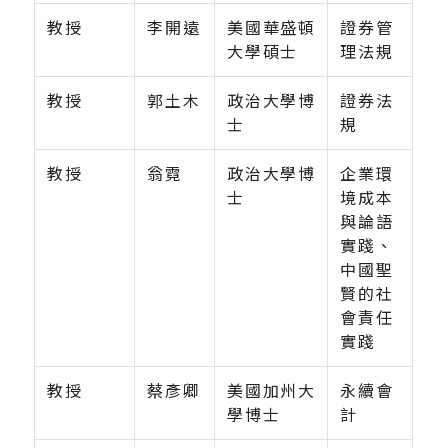
教授
李開遠
美國華盛頓
證券管
大學碩士
理法規
教授
郭土木
政治大學博
證券法
士
規
教授
翁霓
政治大學博
企業環
士
境成本
與論語
實踐、
中國聖
賢的社
會責任
實踐
教授
蔡彥卿
美國加州大
永續會
學博士
計