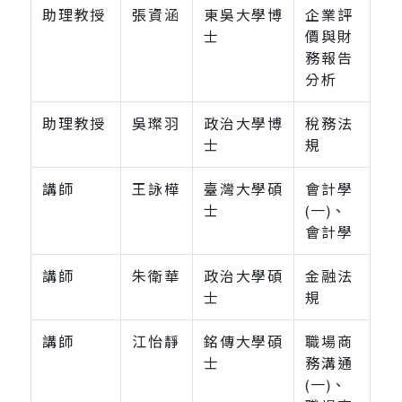
助理教授
張資涵
東吳大學博
企業評
士
價與財
務報告
分析
助理教授
吳璨羽
政治大學博
稅務法
士
規
講師
王詠樺
臺灣大學碩
會計學
士
(一)、
會計學
講師
朱衛華
政治大學碩
金融法
士
規
講師
江怡靜
銘傳大學碩
職場商
士
務溝通
(一)、