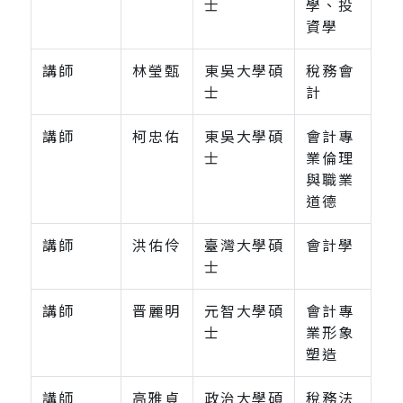
士
學、投
資學
講師
林瑩甄
東吳大學碩
稅務會
士
計
講師
柯忠佑
東吳大學碩
會計專
士
業倫理
與職業
道德
講師
洪佑伶
臺灣大學碩
會計學
士
講師
晋麗明
元智大學碩
會計專
士
業形象
塑造
講師
高雅貞
政治大學碩
稅務法