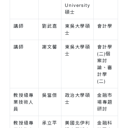
University
碩士
講師
劉武嘉
東吳大學碩
會計學
士
講師
謝文馨
東吳大學碩
會計學
士
(二)個
案討
論、審
計學
(二)
教授級專
吳當傑
政治大學碩
金融市
業技術人
士
場專題
員
研討
教授級專
承立平
美國北伊利
金融科