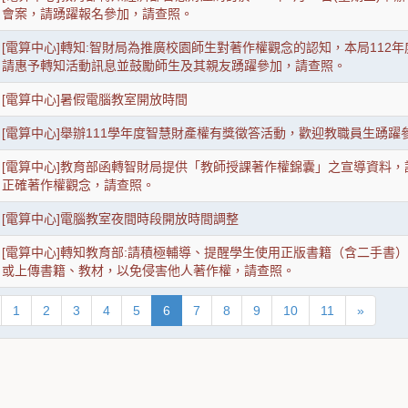
會案，請踴躍報名參加，請查照。
[電算中心]轉知:智財局為推廣校園師生對著作權觀念的認知，本局112
請惠予轉知活動訊息並鼓勵師生及其親友踴躍參加，請查照。
[電算中心]暑假電腦教室開放時間
[電算中心]舉辦111學年度智慧財產權有獎徵答活動，歡迎教職員生踴躍
[電算中心]教育部函轉智財局提供「教師授課著作權錦囊」之宣導資料
正確著作權觀念，請查照。
[電算中心]電腦教室夜間時段開放時間調整
[電算中心]轉知教育部:請積極輔導、提醒學生使用正版書籍（含二手書
或上傳書籍、教材，以免侵害他人著作權，請查照。
1
2
3
4
5
6
7
8
9
10
11
»