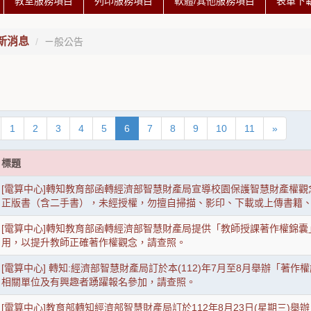
教室服務項目
列印服務項目
軟體/其他服務項目
表單下
新消息
ㄧ般公告
1
2
3
4
5
6
7
8
9
10
11
»
標題
[電算中心]轉知教育部函轉經濟部智慧財產局宣導校園保護智慧財產權
正版書（含二手書），未經授權，勿擅自掃描、影印、下載或上傳書籍
[電算中心]轉知教育部函轉經濟部智慧財產局提供「教師授課著作權錦
用，以提升教師正確著作權觀念，請查照。
[電算中心] 轉知:經濟部智慧財產局訂於本(112)年7月至8月舉辦「
相關單位及有興趣者踴躍報名參加，請查照。
[電算中心]教育部轉知經濟部智慧財產局訂於112年8月23日(星期三)