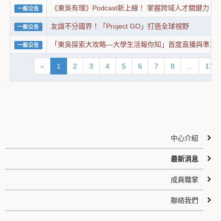
《東吳有理》Podcast新上線！ 掌握跨域人才關鍵力
一般公告
友誼不分國界！「Project GO」打造全球視野
一般公告
「東吳探索大攻略—大學生活報你知」首度直播與準東
一般公告
«
1
2
3
4
5
6
7
8
...
1719
中心介紹
最新消息
成員職掌
聯絡我們