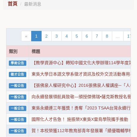
首頁
最新消息
«
1
2
3
4
5
6
7
8
...
1719
類別
標題
【教學資源中心】轉知中國文化大學辦理114學年度第
學術公告
東吳大學日本語文學系徵才資訊及校外交流活動專用表
徵才公告
【張佛泉人權研究中心】2016張佛泉人權講座─「人權
一般公告
向永續發展領航員致敬—頒授傑佛瑞•薩克斯教授名譽經
一般公告
東吳永續連三年獲獎！勇奪「2023 TSAA台灣永續行
一般公告
國際化人才告急！ 施振榮X東吳X雷鳥學院攜手推動「
一般公告
賀！本校榮獲112年教育部青年發展署「績優職輔學校
一般公告