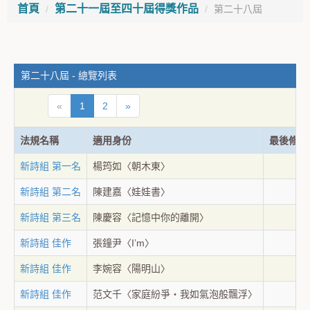
首頁
第二十一屆至四十屆得獎作品
第二十八屆
第二十八屆 - 總覽列表
«
1
2
»
法規名稱
適用身份
最後修訂
新詩組 第一名
楊筠如〈朝木東〉
新詩組 第二名
陳建嘉〈娃娃書〉
新詩組 第三名
陳慶容〈記憶中你的離開〉
新詩組 佳作
張鐘尹〈I’m〉
新詩組 佳作
李婉容〈陽明山〉
新詩組 佳作
范文千〈家庭紛爭‧我如氣泡般飄浮〉