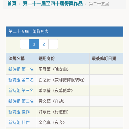
首頁
第二十一屆至四十屆得獎作品
第二十五屆
第二十五屆 - 總覽列表
«
1
2
»
法規名稱
適用身份
最後修訂日期
新詩組 第一名
周彥華〈晚安曲〉
新詩組 第二名
白之衡〈寂靜把悔恨裝箱〉
新詩組 第三名
蕭翠瑩〈夜幕低垂〉
新詩組 第三名
黃文鉅〈在劫〉
新詩組 佳作
許永德〈行道樹〉
新詩組 佳作
金允真〈夜奔〉