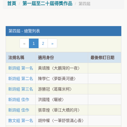
首頁
第一屆至二十屆得獎作品
第四屆
第四屆 - 總覽列表
«
1
2
»
法規名稱
適用身份
最後修訂日期
新詩組 第一名
黃靖雅〈大鵬灣的一夜〉
新詩組 第二名
陳學仁〈夢斷黃河邊〉
新詩組 第三名
游勝冠〈葛羅米柯〉
新詩組 佳作
洪國隆〈曬被〉
新詩組 佳作
張章煌〈華江大橋的月〉
散文組 第一名
胡仲權〈一筆舒懷滿心香〉