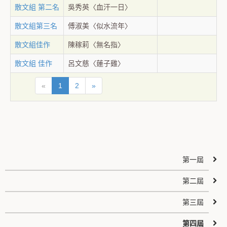
散文組 第二名
吳秀英〈血汗一日〉
散文組第三名
傅淑美〈似水流年〉
散文組佳作
陳稼莉〈無名指〉
散文組 佳作
呂文慈〈蓮子雞〉
«
1
2
»
第一屆
第二屆
第三屆
第四屆