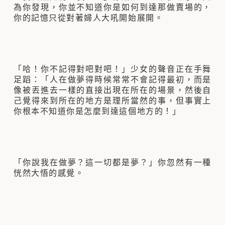
為你發現，你並不知道你是如何到達那做賣場的，
你的記憶只從對著婦人大吼開始展開。
「哈！你不記得對吧對吧！」少女的聲音正在手舞
足蹈：「人在做夢得時候常常不會記得最初，而是
像被丟進去一樣的直接出現在所在的場景，然後自
己覺得來到所在的地方是理所當然的事，但事實上
你根本不知道你是怎麼到達這個地方的！」
「你說我在做夢？這一切都是夢？」你忽然有一種
恍然大悟的感覺。