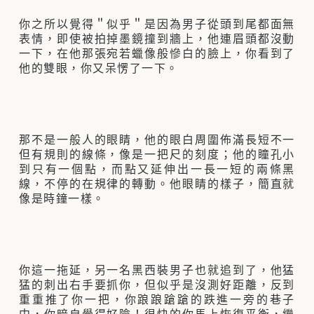
你之所以覺得＂似乎＂是因為男子從頭到尾都面無
表情，即使被拍掉墨鏡撞到牆上，他連眉頭都沒動
一下，在他那張宛若蠟像般慘白的臉上，你看到了
他的雙眼，你又呆愣了一下。
那不是一般人的眼睛，他的眼白周圍佈滿長短不一
但有規則的線條，像是一把尺的刻度；他的瞳孔小
到只有一個點，而點又延伸出一長一短的兩條黑
線，不停的在規律的轉動。他眼睛的樣子，簡直就
像是時鐘一樣。
你這一拖延，另一名黑西裝男子也就追到了，他猛
猛的刺出右手要抓你，但似乎是沒測好距離，反到
重重推了你一把，你踉踉蹌蹌的跌進一旁的巷子