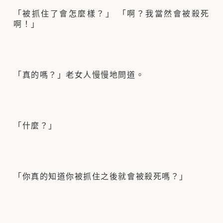
「被抓住了會怎麼樣？」 「啊？我當然會被殺死
啊！」
「真的嗎？」老女人慢慢地問道。
「什麼？」
「你真的知道你被抓住之後就會被殺死嗎？」