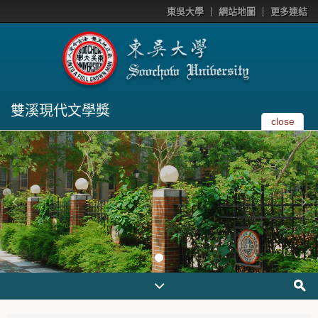
東吳大學
網站地圖
更多連結
雙溪現代文學獎
close