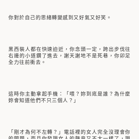
你對於自己的思緒轉變感到又好氣又好笑。
黑西裝人都在快速迫近，你念頭一定，跨出步伐往
右邊的小道鑽了進去，謝天謝地不是死巷，你卯足
全力往前衝去。
這時你主動拿起手機：「喂？妳到底是誰？為什麼
妳會知道他們不只三個人？」
「剛才為何不左轉？」電話裡的女人完全沒理會你
的問題，而且你發現女人的聲音又不太一樣了，現