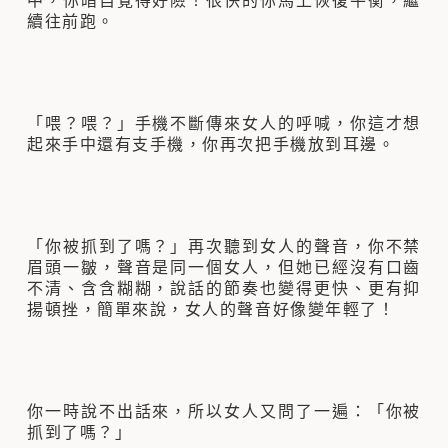
中，你暗自覺得好險！很快的你馬上恢復平衡，繼
續往前跑。
「喂？喂？」手機不斷傳來女人的呼喊，你這才想
起來手中還有支手機，你再次把手機放到耳邊。
「你被抓到了嗎？」再次聽到女人的聲音，你不禁
眉頭一皺，聲音是同一個女人，但她已經沒有口齒
不清、含含糊糊，說話的節奏也變得更快、更有抑
揚頓挫，簡單來說，女人的聲音好像變年輕了！
你一時說不出話來，所以女人又問了一遍：「你被
抓到了嗎？」