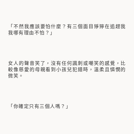
「不然我應該要怕什麼？有三個面目猙獰在追趕我
我哪有理由不怕？」
女人的聲音笑了，沒有任何諷刺或嘲笑的感覺，比
較像慈愛的母親看到小孩兒犯錯時，溫柔且憐憫的
微笑。
「你確定只有三個人嗎？」