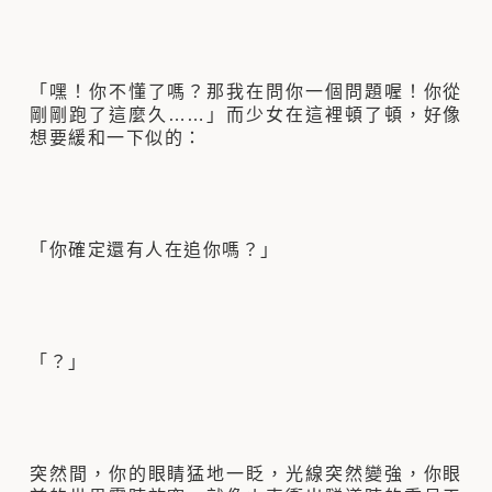
「嘿！你不懂了嗎？那我在問你一個問題喔！你從
剛剛跑了這麼久……」而少女在這裡頓了頓，好像
想要緩和一下似的：
「你確定還有人在追你嗎？」
「？」
突然間，你的眼睛猛地一眨，光線突然變強，你眼