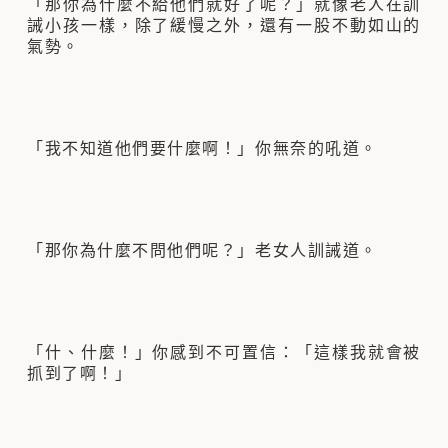
「那你為什麼不給他們就好了呢？」就像老人在訓
誡小孩一樣，除了緩慢之外，還有一股不動如山的
氣勢。
「我不知道他們要什麼啊！」你無奈的吼道。
「那你為什麼不問他們呢？」老女人訓誡道。
「
什、什麼！」你感到不可置信：「這樣我就會被
抓到了啊！」