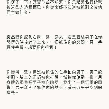
你愣了一下，其實你並不知道，你只是莫名其妙就
被這些人追趕而已，
你從來都不知道被抓到之後他
們會做什麼。
突然間你感到右肩一緊，原來一名黑西裝男子在你
發愣的時後追了上來，一把抓住你的又間，另一手
纏住手臂，想要把你扭倒！
你慘叫一聲，用沒被抓住的左手拍向男子，男子躲
不開，臉上的墨鏡被你打落，然後你使勁一推，用
身體的重量把男子撞向牆壁，發出了一個沉重的悶
響，男子鬆開了抓住你的雙手，看來似乎是吃到點
痛楚。