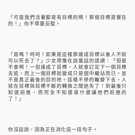
「可是我們活著都是有目標的啊！那個目標是實在
的！」你不禁要反駁。
「是嗎？呵呵！如果是這樣那達成目標以後人不就
可以死去了？」少女用像在說童話的語調：「但是
不會啊！一但達成了目標，人就會訂定下一個目標
去追，而上一個目標就變成只是個中繼站而已，並
不是真正最後的目的地。這樣不停的輪替下去，人
就在目標與目標不斷的轉換之間迷失了！到最後只
知道前進，而完全不知道是什麼讓他們前進的
了！」
你沒話說，因為正在消化這一段句子。