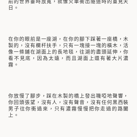
前的世界霎時放寬，就像火車衝出隧道時的重見天
日。
在你的眼前是一座湖，在你的腳下踩著一座橋，木
製的，沒有欄杆扶手，只有一塊接一塊的橫木，活
像一條鋪在湖面上的長地毯，往湖的盡頭延伸，你
看不見底，因為太遠，而且湖面上還有著大片濃
霧。
你放慢了腳步，踩在木製的橋上發出嘰啞地聲響，
你回頭張望，沒有人，沒有聲音，沒有任何黑西裝
男子往你衝過來，只有濃霧慢慢把你走過的路闔
上。