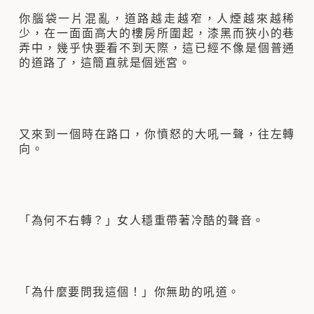
你腦袋一片混亂，道路越走越窄，人煙越來越稀
少，在一面面高大的樓房所圍起，漆黑而狹小的巷
弄中，幾乎快要看不到天際，這已經不像是個普通
的道路了，這簡直就是個迷宮。
又來到一個時在路口，你憤怒的大吼一聲，往左轉
向。
「為何不右轉？」女人穩重帶著冷酷的聲音。
「為什麼要問我這個！」你無助的吼道。