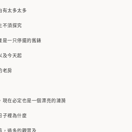
由有太多太多
生不須探究
產是一只停擺的舊錶
以及今天起
的老房
，現在必定也是一個漂亮的漣漪
日子裡為什麼
笛，過多的觀眾及