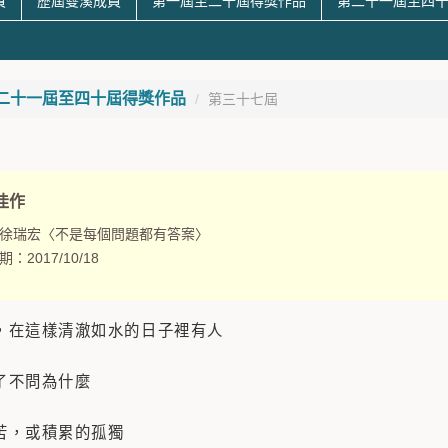
員
歷屆雙溪成員
第一屆至二十屆得獎作品
第二十一屆至四
二十一屆至四十屆得獎作品
第三十七屆
佳作
徐瑞宏〈不是每個問題都有答案〉
期：
2017/10/18
，在這樣清澈如水的日子裡有人
了不問為什麼
苦，或積累的孤獨