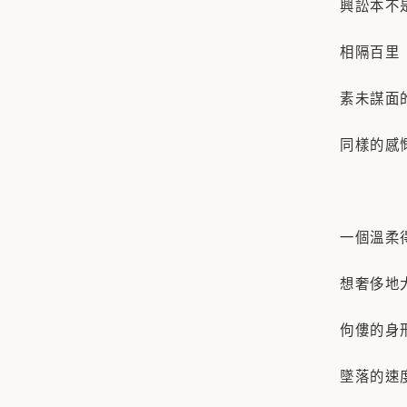
興訟本不
相隔百里
素未謀面
同樣的感
一個溫柔
想奢侈地
佝僂的身
墜落的速