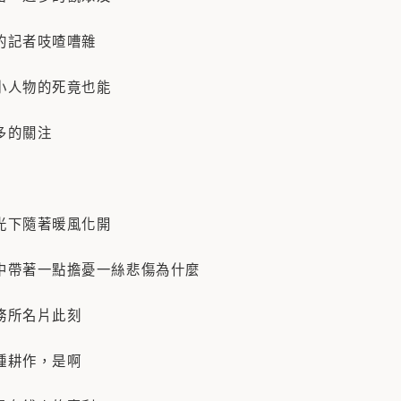
的記者吱喳嘈雜
小人物的死竟也能
多的關注
光下隨著暖風化開
中帶著一點擔憂一絲悲傷為什麼
務所名片此刻
種耕作，是啊