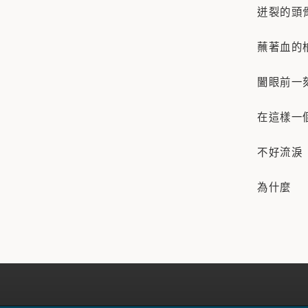
迸裂的頭
蘸著血的
闔眼前一
在這樣一
不好流淚
為什麼