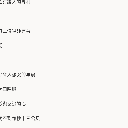
是有錢人的專利
的三位律師有著
慨
得令人想哭的早晨
大口呼吸
形與衰退的心
度不到每秒十三公尺