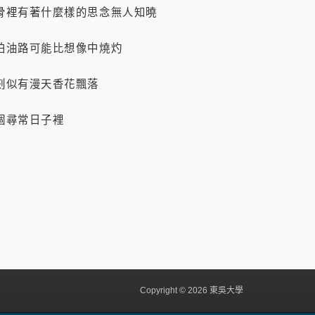
骨裡有著什麼樣的思念無人知曉
柏油路可能比想像中燒灼
刻似有漫天香花飄落
個尋常日子裡
Copyright © 2026 東吳大學