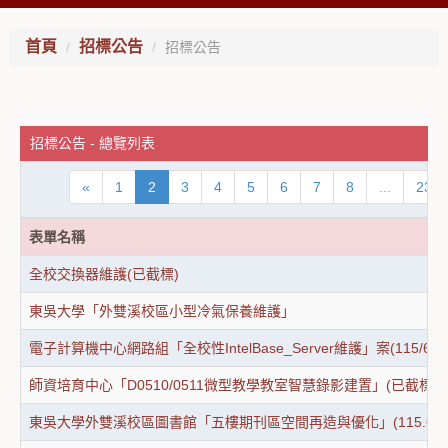
首頁
招標公告
招標公告
招標公告 - 總覽列表
«
1
2
3
4
5
6
7
8
...
23
表單名稱
全校交換器維護(已截標)
東吳大學「外雙溪校區小型冷氣保養維護」
電子計算機中心網路組「全校性IntelBase_Server維護」案(115/6/
師資培育中心「D0510/0511微型教學教室智慧錄影建置」(已截標)
東吳大學外雙溪校區圖書館「五樓期刊區空間再造與優化」(115.6.9