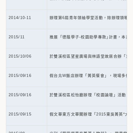
2014/10-11
辦理第6屆青年領袖學堂活動，除辦理領導力課
2015/11
推展「德蔭學子-校園助學專款｣計畫，本計
2015/10/06
於雙溪校區望星廣場與林語堂故居合辦「京華
2015/09/16
假台北W飯店辦理「菁英餐會」，現場多位校
2015/09/16
於雙溪校區松怡廳辦理「校園論壇」活動，邀請
2015/09/15
假文華東方文華閣辦理「2015東吳菁英*大