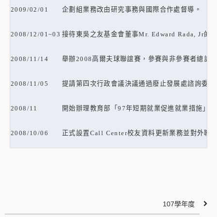
2009/02/01
企劃組業務改由研究事務與國際合作處督導。
2008/12/01~03
接待東吳之友基金會董事
Mr. Edward Rada, Jr
的
2008/11/14
舉辦
2008
高爾夫球聯誼賽，參賽與非參賽者總計
2008/11/05
提請第四次行政會議決議通過廢止發展處諮詢委員
2008/11
開始辦理教育部「
97
年短期就業促進就業措施」計
2008/10/06
正式設置
Call Center
校友資料更新業務並對外聯
107學年度