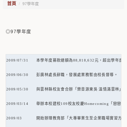
首頁
97學年度
◎97學年度
2009/07/31
本學年度募款總額為
88,818,632
元，超出學年度
2009/06/30
彭廣林處長辭職，發展處業務暫由校長督導。
2009/05/30
與雲林縣校友會合辦「樂音源東吳 溫情滿雲林」
2009/03/14
舉辦本校建校
109
校友校慶
Homecoming
「戀戀雙
2009/03
開始辦理教育部「大專畢業生至企業職場實習方案