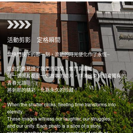
活動剪影 定格瞬間
當快門按下的那一刻，流動的時光便化作了永恆~
這些影像見證了我們的歡笑、奮鬥與團結
每一張照片都是一個故事的切片，拼湊出東吳經濟獨有的
青春光譜
When the shutter clicks, fleeting time transforms into
eternity.
These images witness our laughter, our struggles,
and our unity. Each photo is a slice of a story,
piecing together the unique spectrum of youth at