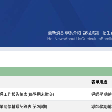
最新消息
學系介紹
課程資訊
招生
Hot News
About Us
Curriculum
Enrol
表單用途
導工作報告總表(每學期末繳交)
導師學期輔
業關懷輔導記錄表-第2學期
導師學期輔