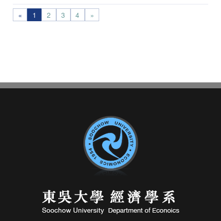
«
1
2
3
4
»