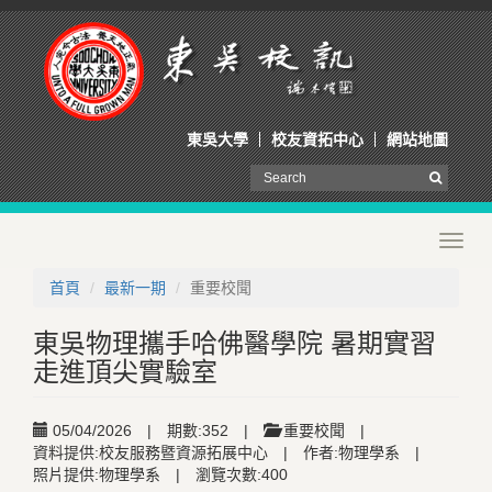
東吳大學
校友資拓中心
網站地圖
Toggl
navig
首頁
最新一期
重要校聞
東吳物理攜手哈佛醫學院 暑期實習
走進頂尖實驗室
05/04/2026
|
期數:352
|
重要校聞
|
資料提供:校友服務暨資源拓展中心
|
作者:物理學系
|
照片提供:物理學系
|
瀏覽次數:400