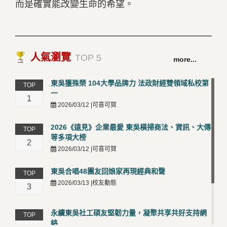
而是確實能改變生命的希望。
人氣瀏覽
TOP 5
more...
東吳獲殊榮 104大學品牌力 法政財經雙領域私校第
TOP
一
1
2026/03/12 |可喜可賀
2026《遠見》企業最愛 東吳橫掃商法、資訊、大傳
TOP
等多項大榜
2
2026/03/12 |可喜可賀
東吳合唱48團友回娘家再現經典和聲
TOP
2026/03/13 |校友動態
3
永續東吳社工碩友堅韌力量，凝聚共享共好支持網
TOP
絡