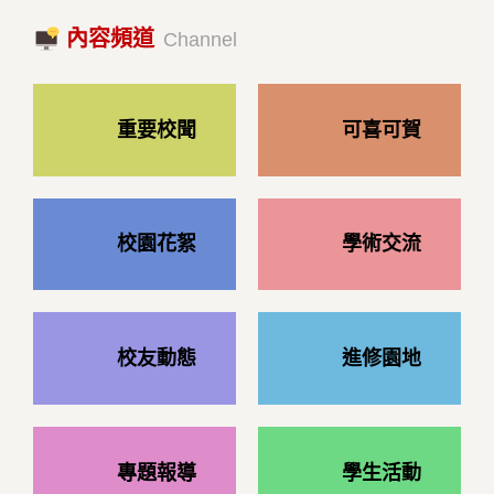
國際經驗交流-日本熊本大學與松山大學學者來訪
內容頻道
2023/10/18|推薦閱讀
Channel
重要校聞
可喜可賀
校園花絮
學術交流
校友動態
進修園地
專題報導
學生活動