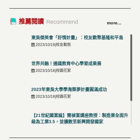
4
2026/03/12 |校友動態
卓越永續校園 東吳大學連奪 ISO 14001、45001 及
TOP
推薦閱讀
Recommend
more...
50001三大國際驗證殊榮
5
2026/03/12 |可喜可賀
東吳傑英會「好情計畫」：校友歡聚基隆和平島
2023/10/18|校友動態
世界共融！通識教育中心學習成果展
2023/10/18|校園花絮
2023年東吳大學學海築夢計畫圓滿成功
2023/10/18|校園花絮
【21世紀國富論】簡禎富講座教授：製造業全面升
級為工業3.5，並擴散至新興開發國家
2023/10/18|推薦閱讀