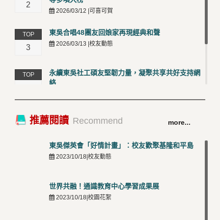
2
2026/03/12 |可喜可賀
東吳合唱48團友回娘家再現經典和聲
TOP
2026/03/13 |校友動態
3
永續東吳社工碩友堅韌力量，凝聚共享共好支持網
TOP
絡
4
2026/03/12 |校友動態
卓越永續校園 東吳大學連奪 ISO 14001、45001 及
TOP
推薦閱讀
Recommend
more...
50001三大國際驗證殊榮
5
2026/03/12 |可喜可賀
東吳傑英會「好情計畫」：校友歡聚基隆和平島
2023/10/18|校友動態
世界共融！通識教育中心學習成果展
2023/10/18|校園花絮