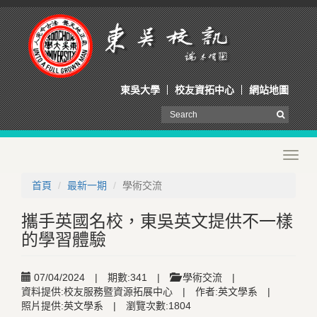
東吳大學
校友資拓中心
網站地圖
Toggl
navig
首頁
最新一期
學術交流
攜手英國名校，東吳英文提供不一樣
的學習體驗
07/04/2024
|
期數:341
|
學術交流
|
資料提供:校友服務暨資源拓展中心
|
作者:英文學系
|
照片提供:英文學系
|
瀏覽次數:1804