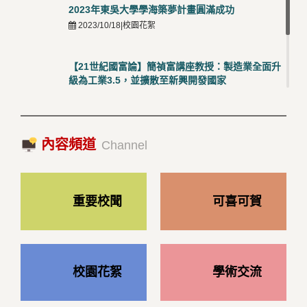
2023年東吳大學學海築夢計畫圓滿成功
2023/10/18|校園花絮
【21世紀國富論】簡禎富講座教授：製造業全面升
級為工業3.5，並擴散至新興開發國家
2023/10/18|推薦閱讀
國際經驗交流-日本熊本大學與松山大學學者來訪
內容頻道
2023/10/18|推薦閱讀
Channel
重要校聞
可喜可賀
校園花絮
學術交流