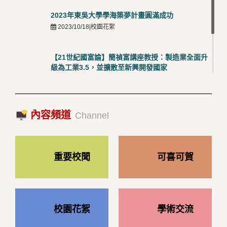
2023年東吳大學學海築夢計畫圓滿成功
2023/10/18|校園花絮
【21世紀國富論】簡禎富講座教授：製造業全面升
級為工業3.5，並擴散至新興開發國家
2023/10/18|推薦閱讀
國際經驗交流-日本熊本大學與松山大學學者來訪
內容頻道
2023/10/18|推薦閱讀
Channel
重要校聞
可喜可賀
校園花絮
學術交流