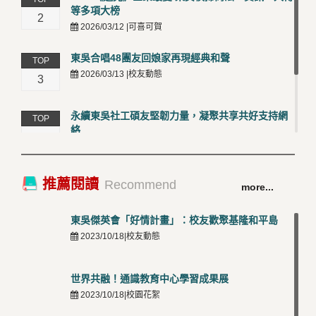
等多項大榜
2
2026/03/12 |可喜可賀
東吳合唱48團友回娘家再現經典和聲
TOP
2026/03/13 |校友動態
3
永續東吳社工碩友堅韌力量，凝聚共享共好支持網
TOP
絡
4
2026/03/12 |校友動態
卓越永續校園 東吳大學連奪 ISO 14001、45001 及
TOP
推薦閱讀
Recommend
more...
50001三大國際驗證殊榮
5
2026/03/12 |可喜可賀
東吳傑英會「好情計畫」：校友歡聚基隆和平島
2023/10/18|校友動態
世界共融！通識教育中心學習成果展
2023/10/18|校園花絮