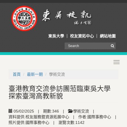
東吳大學
校友資拓中心
網站地圖
Toggl
navig
首頁
最新一期
學術交流
臺港教育交流參訪團蒞臨東吳大學
探索臺灣高教新貌
05/02/2025
|
期數:346
|
學術交流
|
資料提供:校友服務暨資源拓展中心
|
作者:國際事務中心
|
照片提供:國際事務中心
|
瀏覽次數:1142