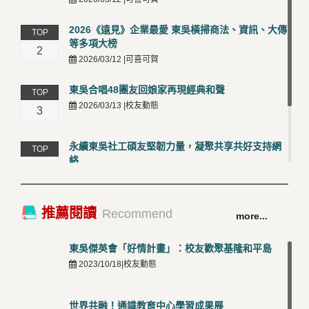
2026《遠見》企業最愛 東吳橫掃商法、資訊、大傳
TOP
等多項大榜
2
2026/03/12 |可喜可賀
東吳合唱48團友回娘家再現經典和聲
TOP
2026/03/13 |校友動態
3
永續東吳社工碩友堅韌力量，凝聚共享共好支持網
TOP
絡
4
2026/03/12 |校友動態
卓越永續校園 東吳大學連奪 ISO 14001、45001 及
TOP
推薦閱讀
Recommend
more...
50001三大國際驗證殊榮
5
2026/03/12 |可喜可賀
東吳傑英會「好情計畫」：校友歡聚基隆和平島
2023/10/18|校友動態
世界共融！通識教育中心學習成果展