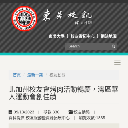
東吳大學
校友資拓中心
網站地圖
Toggl
navig
首頁
最新一期
校友動態
北加州校友會烤肉活動暢慶，灣區華
人運動會創佳績
09/13/2023
|
期數:336
|
校友動態
|
資料提供:校友服務暨資源拓展中心
|
瀏覽次數:1835