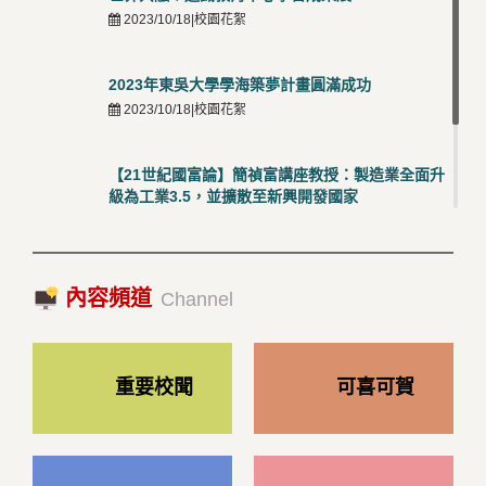
2023/10/18|校園花絮
2023年東吳大學學海築夢計畫圓滿成功
2023/10/18|校園花絮
【21世紀國富論】簡禎富講座教授：製造業全面升
級為工業3.5，並擴散至新興開發國家
2023/10/18|推薦閱讀
國際經驗交流-日本熊本大學與松山大學學者來訪
內容頻道
2023/10/18|推薦閱讀
Channel
重要校聞
可喜可賀