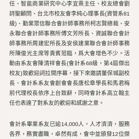
任、智能商業研究中心李宜熹主任、校友總會劉
詩聖顧問、台北市校友會李純心理事長(資管系81
級)、勤業眾信聯合會計師事務所柯志賢總裁、安
永聯合會計師事務所傅文芳所長、資誠聯合會計
師事務所周建宏所長及安侯建業聯合會計師事務
所陳俊光主席等貴賓蒞臨，爲大會增色不少。活
動由系友會陳清祥會長(會計系68級，第4屆傑出
校友)致歡迎詞拉開序幕，接下來邀請董保城副校
長、會計系系友會創會會長唐松章學長和馬君梅
前代理校長依序上台致辭，同時會計系高立翰主
任也表達了對系友的歡迎和感謝之意。
會計系畢業系友已逾14,000人，人才濟濟，服務
各界，務實盡職，卓然有成，會中並頒發12位傑