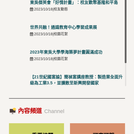
東吳傑英會「好情計畫」：校友歡聚基隆和平島
2023/10/18|校友動態
世界共融！通識教育中心學習成果展
2023/10/18|校園花絮
2023年東吳大學學海築夢計畫圓滿成功
2023/10/18|校園花絮
【21世紀國富論】簡禎富講座教授：製造業全面升
級為工業3.5，並擴散至新興開發國家
2023/10/18|推薦閱讀
國際經驗交流-日本熊本大學與松山大學學者來訪
內容頻道
2023/10/18|推薦閱讀
Channel