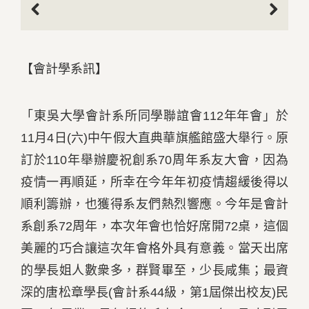
Previous
Next
【會計學系訊】
「東吳大學會計系所同學聯誼會112年年會」於
11月4日(六)中午假大直典華旗艦館盛大舉行。原
訂於110年舉辦慶祝創系70周年系友大會，因為
疫情一再順延，所幸在今年年初疫情趨緩後得以
順利籌辦，也獲得系友們熱烈響應。今年是會計
系創系72周年，本次年會也恰好席開72桌，這個
美麗的巧合讓這次年會格外具有意義。當天出席
的學長姐人數衆多，群賢畢至，少長咸集；最資
深的唐松章學長(會計系44級，第1屆傑出校友)民