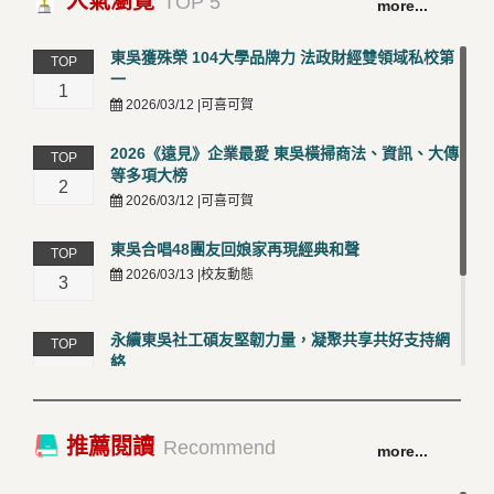
人氣瀏覽
TOP 5
more...
東吳獲殊榮 104大學品牌力 法政財經雙領域私校第
TOP
一
1
2026/03/12 |可喜可賀
2026《遠見》企業最愛 東吳橫掃商法、資訊、大傳
TOP
等多項大榜
2
2026/03/12 |可喜可賀
東吳合唱48團友回娘家再現經典和聲
TOP
2026/03/13 |校友動態
3
永續東吳社工碩友堅韌力量，凝聚共享共好支持網
TOP
絡
4
2026/03/12 |校友動態
卓越永續校園 東吳大學連奪 ISO 14001、45001 及
TOP
推薦閱讀
Recommend
more...
50001三大國際驗證殊榮
5
2026/03/12 |可喜可賀