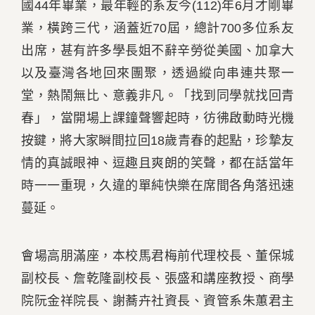
國44年畢業，最年輕的系友今(112)年6月才剛畢
業，橫跨三代，涵蓋近70屆，總計700多位系友
出席，甚有許多學長姐不辭辛勞從美國、加拿大
以及臺灣各地回來團聚，透過縱向串連共聚一
堂，熱鬧無比、意義非凡。「找到同學就找回青
春」，當開場上課鐘聲響起時，彷彿啟動時光機
按鍵，將大家瞬間拉回18歲青春的起點，珍摯友
情的真誠眼神、逗趣且爽朗的笑聲，都在話當年
時一一重現，久違的單純快樂在席間各角落迅速
蔓延。
會場高朋滿座，本校馬君梅前代理校長、董保城
副校長、詹乾隆副校長、張盛和講座教授、商學
院阮金祥院長、謝蕎卉社資長、資管系朱蕙君主