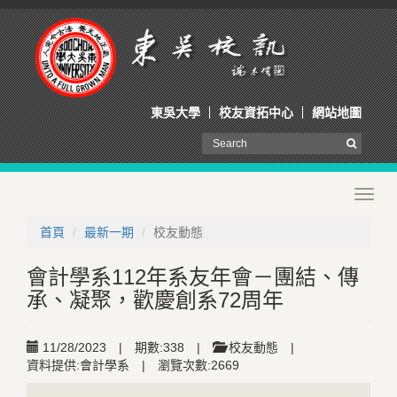
東吳大學
校友資拓中心
網站地圖
Toggl
navig
首頁
最新一期
校友動態
會計學系112年系友年會－團結、傳
承、凝聚，歡慶創系72周年
11/28/2023
|
期數:338
|
校友動態
|
資料提供:會計學系
|
瀏覽次數:2669