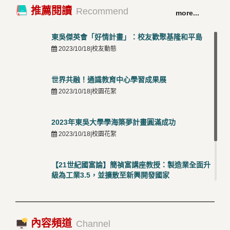
卓越永續校園 東吳大學連奪 ISO 14001、45001 及
TOP
推薦閱讀
Recommend
more...
50001三大國際驗證殊榮
5
2026/03/12 |可喜可賀
東吳傑英會「好情計畫」：校友歡聚基隆和平島
2023/10/18|校友動態
世界共融！通識教育中心學習成果展
2023/10/18|校園花絮
2023年東吳大學學海築夢計畫圓滿成功
2023/10/18|校園花絮
【21世紀國富論】簡禎富講座教授：製造業全面升
級為工業3.5，並擴散至新興開發國家
2023/10/18|推薦閱讀
國際經驗交流-日本熊本大學與松山大學學者來訪
內容頻道
2023/10/18|推薦閱讀
Channel