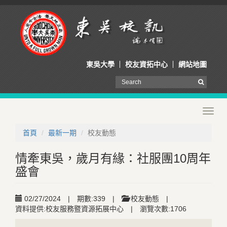
東吳大學
校友資拓中心
網站地圖
Toggl
navig
首頁
最新一期
校友動態
情牽東吳，歲月有緣：社服團10周年
盛會
02/27/2024
|
期數:339
|
校友動態
|
資料提供:校友服務暨資源拓展中心
|
瀏覽次數:1706