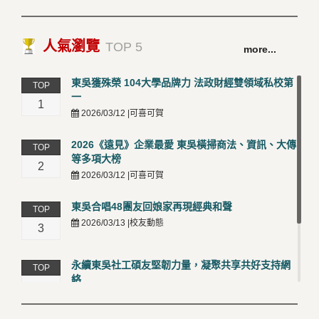
人氣瀏覽
TOP 5
more...
東吳獲殊榮 104大學品牌力 法政財經雙領域私校第
TOP
一
1
2026/03/12 |可喜可賀
2026《遠見》企業最愛 東吳橫掃商法、資訊、大傳
TOP
等多項大榜
2
2026/03/12 |可喜可賀
東吳合唱48團友回娘家再現經典和聲
TOP
2026/03/13 |校友動態
3
永續東吳社工碩友堅韌力量，凝聚共享共好支持網
TOP
絡
4
2026/03/12 |校友動態