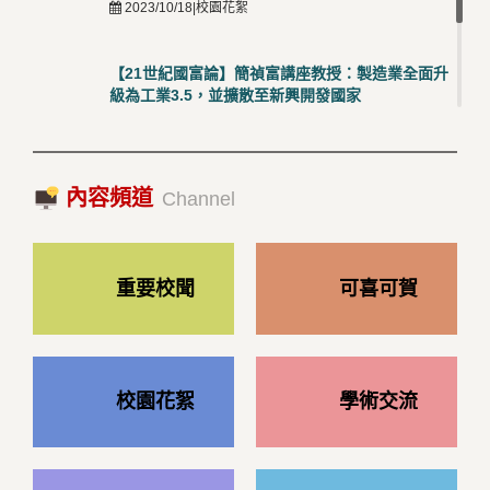
2023/10/18|校園花絮
【21世紀國富論】簡禎富講座教授：製造業全面升
級為工業3.5，並擴散至新興開發國家
2023/10/18|推薦閱讀
國際經驗交流-日本熊本大學與松山大學學者來訪
內容頻道
2023/10/18|推薦閱讀
Channel
重要校聞
可喜可賀
校園花絮
學術交流