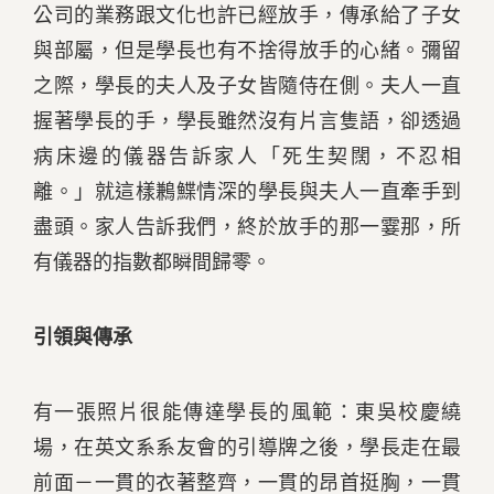
公司的業務跟文化也許已經放手，傳承給了子女
與部屬，但是學長也有不捨得放手的心緒。彌留
之際，學長的夫人及子女皆隨侍在側。夫人一直
握著學長的手，學長雖然沒有片言隻語，卻透過
病床邊的儀器告訴家人「死生契闊，不忍相
離。」就這樣鶼鰈情深的學長與夫人一直牽手到
盡頭。家人告訴我們，終於放手的那一霎那，所
有儀器的指數都瞬間歸零。
引領與傳承
有一張照片很能傳達學長的風範：東吳校慶繞
場，在英文系系友會的引導牌之後，學長走在最
前面－一貫的衣著整齊，一貫的昂首挺胸，一貫