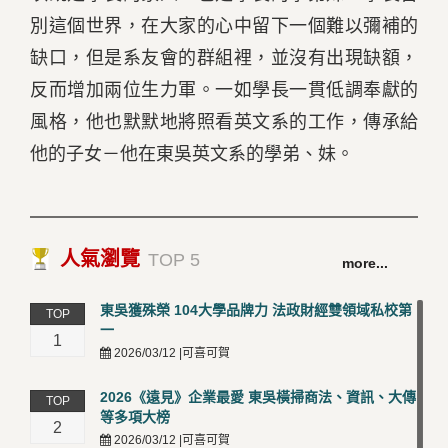
別這個世界，在大家的心中留下一個難以彌補的
缺口，但是系友會的群組裡，並沒有出現缺額，
反而增加兩位生力軍。一如學長一貫低調奉獻的
風格，他也默默地將照看英文系的工作，傳承給
他的子女－他在東吳英文系的學弟、妹。
人氣瀏覽
TOP 5
more...
東吳獲殊榮 104大學品牌力 法政財經雙領域私校第
TOP
一
1
2026/03/12 |可喜可賀
2026《遠見》企業最愛 東吳橫掃商法、資訊、大傳
TOP
等多項大榜
2
2026/03/12 |可喜可賀