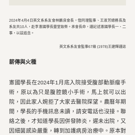
Previous
Next
2024年4月4日英文系系友會林鵬良會長，偕同理監事、王淑芳總務長及
系友共10人，赴李憲國學長靈堂致祭。承會長命，謹記述憲國學長一、二
事，以茲追念。
英文系系友會監事67級 (1978)王建輝謹誌
薪傳與火種
憲國學長在2024年1月底入院接受腹部動脈瘤手
術，原以為只是腹腔鏡小手術，馬上就可以出
院，因此家人婉拒了大家去醫院探望。農曆年期
間，學長的手機訊息未讀，請安電話也沒接。聯
絡之後，才知道學長因併發肺炎，遲未出院，又
因細菌感染嚴重，轉到加護病房治療中。原本對