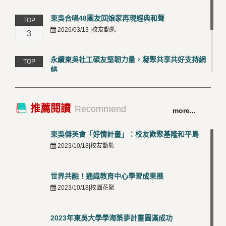
東吳合唱48團友回娘家再現經典和聲
TOP
2026/03/13 |校友動態
3
永續東吳社工碩友堅韌力量，凝聚共享共好支持網
TOP
絡
4
2026/03/12 |校友動態
卓越永續校園 東吳大學連奪 ISO 14001、45001 及
TOP
推薦閱讀
Recommend
more...
50001三大國際驗證殊榮
5
2026/03/12 |可喜可賀
東吳傑英會「好情計畫」：校友歡聚基隆和平島
2023/10/18|校友動態
世界共融！通識教育中心學習成果展
2023/10/18|校園花絮
2023年東吳大學學海築夢計畫圓滿成功