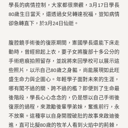
學長的病情控制，大家都很樂觀，3月17日學長
80歲生日當天，還透過女兒轉達祝福，豈知病情
卻急轉直下，於3月24日仙逝。
腹腔鏡手術後的復原期間，憲國學長還能下床走
動時，曾經掀起上衣，要子女將腹部十多公分的
手術疤痕拍照留存，並說將來回學校可以展示這
些照片，以示自己80歲之身軀，尚能展現如此旺
盛生命力與企圖心。年輕學子面對未來的生涯，
哪有闖不過的關、跨不過的檻？即便到了生命最
後階段，學長心心念念的，仍是想以自己手術後
復原的過程，來激勵後輩學弟妹，奮進前行，永
不放棄。這種寧以自身開膛破肚的故事來啟迪後
進，直可比擬80歲的牧羊人看到火焰中的荊棘，