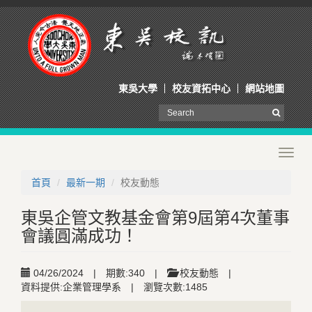
東吳大學
校友資拓中心
網站地圖
Toggl
navig
首頁
最新一期
校友動態
東吳企管文教基金會第9屆第4次董事
會議圓滿成功！
04/26/2024
|
期數:340
|
校友動態
|
資料提供:企業管理學系
|
瀏覽次數:1485