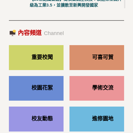
級為工業3.5，並擴散至新興開發國家
2023/10/18|推薦閱讀
國際經驗交流-日本熊本大學與松山大學學者來訪
內容頻道
2023/10/18|推薦閱讀
Channel
重要校聞
可喜可賀
校園花絮
學術交流
校友動態
進修園地