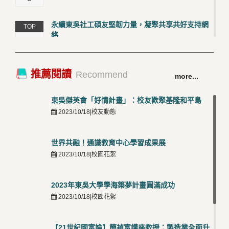
永續東吳社工碩友堅韌力量，凝聚共享共好支持網
TOP
絡
4
2026/03/12 |校友動態
卓越永續校園 東吳大學連奪 ISO 14001、45001 及
TOP
推薦閱讀
Recommend
more...
50001三大國際驗證殊榮
5
2026/03/12 |可喜可賀
東吳傑英會「好情計畫」：校友歡聚基隆和平島
2023/10/18|校友動態
世界共融！通識教育中心學習成果展
2023/10/18|校園花絮
2023年東吳大學學海築夢計畫圓滿成功
2023/10/18|校園花絮
【21世紀國富論】簡禎富講座教授：製造業全面升