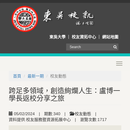
東吳大學
校友資拓中心
網站地圖
Toggl
navig
首頁
最新一期
校友動態
跨足多領域，創造絢爛人生：盧博一
學長返校分享之旅
05/02/2024
|
期數:340
|
校友動態
|
資料提供:校友服務暨資源拓展中心
|
瀏覽次數:1717