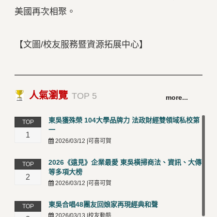
美國再次相聚。
【文圖/校友服務暨資源拓展中心】
人氣瀏覽
TOP 5
more...
東吳獲殊榮 104大學品牌力 法政財經雙領域私校第
TOP
一
1
2026/03/12 |可喜可賀
2026《遠見》企業最愛 東吳橫掃商法、資訊、大傳
TOP
等多項大榜
2
2026/03/12 |可喜可賀
東吳合唱48團友回娘家再現經典和聲
TOP
2026/03/13 |校友動態