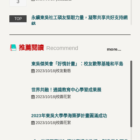
3
永續東吳社工碩友堅韌力量，凝聚共享共好支持網
TOP
絡
4
2026/03/12 |校友動態
卓越永續校園 東吳大學連奪 ISO 14001、45001 及
TOP
推薦閱讀
Recommend
more...
50001三大國際驗證殊榮
5
2026/03/12 |可喜可賀
東吳傑英會「好情計畫」：校友歡聚基隆和平島
2023/10/18|校友動態
世界共融！通識教育中心學習成果展
2023/10/18|校園花絮
2023年東吳大學學海築夢計畫圓滿成功
2023/10/18|校園花絮