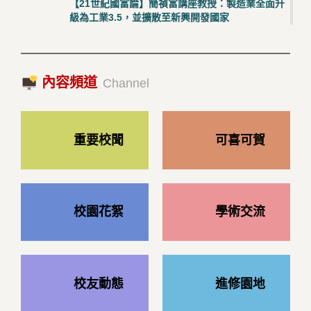
【21世紀國富論】簡禎富講座教授：製造業全面升
級為工業3.5，並擴散至新興開發國家
2023/10/18|推薦閱讀
國際經驗交流-日本熊本大學與松山大學學者來訪
內容頻道
2023/10/18|推薦閱讀
Channel
重要校聞
可喜可賀
校園花絮
學術交流
校友動態
進修園地