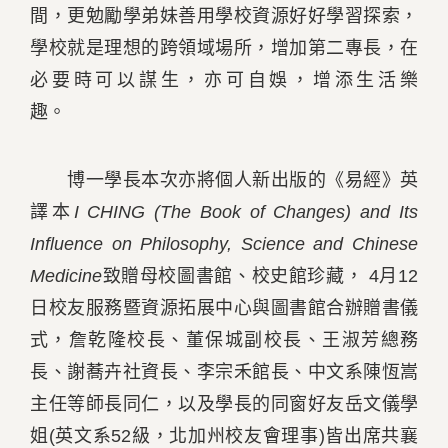
間，更勉勵學弟妹善用學校資源好好學習探索，
學校就是理想的跨領域場所，增加第二專長，在
必要時可以謀生，亦可自娛，增添生活樂
趣。
博一學長本次亦將個人新出版的《易經》英
譯本
I CHING (The Book of Changes) and Its
Influence on Philosophy, Science and Chinese
Medicine
致贈母校圖書館、校史館珍藏， 4月12
日校友服務暨資源拓展中心與圖書館合辦贈書儀
式，詹乾隆校長、董保城副校長、王淑芳總務
長、謝蕎卉社資長、李宗禾館長、中文系陳恆嵩
主任等師長同仁，以及學長的同窗好友岳文儀學
姐(英文系52級，北加州校友會理事)皆出席共襄