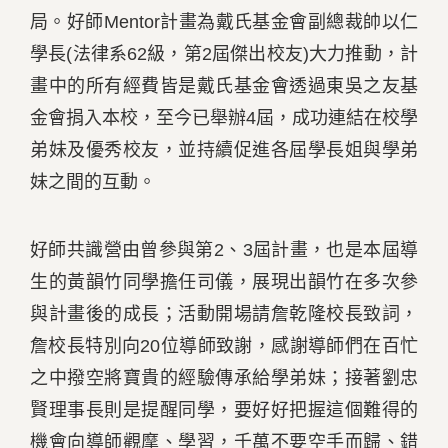
局。好師Mentor計畫為戴氏基金會副總裁帥以仁
學長(法律系62級，第2屆傑出校友)大力推動，計
畫中的所有經費皆是戴氏基金會透過東吳之友基
金會捐入本校，至今已舉辦4屆，成功連結在校學
弟妹及優秀校友，並持續促進各屆學長姐與學弟
妹之間的互動。
好師共識營由曾參與第2、3屆計畫，也是本屆導
生的黃韻竹同學擔任司儀，展現出韻竹在多次參
與計畫後的成長；活動開場請詹乾隆校長致詞，
詹校長特別向20位導師致謝，感謝導師們在百忙
之中撥空將寶貴的經驗傳承給學弟妹；接著劉忠
賢理事長則是提醒同學，要好好把握這個難得的
機會向導師觀摩、學習，千萬不要空手而歸、錯