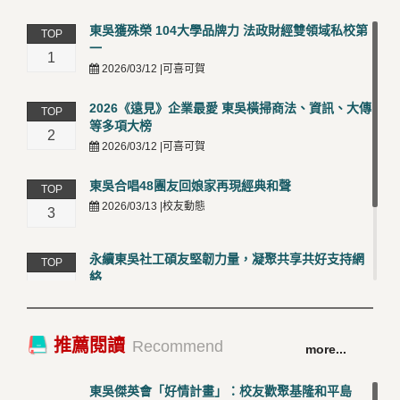
東吳獲殊榮 104大學品牌力 法政財經雙領域私校第
TOP
一
1
2026/03/12 |可喜可賀
2026《遠見》企業最愛 東吳橫掃商法、資訊、大傳
TOP
等多項大榜
2
2026/03/12 |可喜可賀
東吳合唱48團友回娘家再現經典和聲
TOP
2026/03/13 |校友動態
3
永續東吳社工碩友堅韌力量，凝聚共享共好支持網
TOP
絡
4
2026/03/12 |校友動態
卓越永續校園 東吳大學連奪 ISO 14001、45001 及
TOP
推薦閱讀
Recommend
more...
50001三大國際驗證殊榮
5
2026/03/12 |可喜可賀
東吳傑英會「好情計畫」：校友歡聚基隆和平島