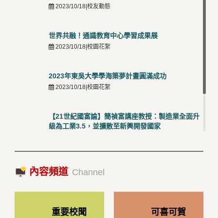
2023/10/18|校友動態
世界共融！通識教育中心學習成果展
2023/10/18|校園花絮
2023年東吳大學學海築夢計畫圓滿成功
2023/10/18|校園花絮
【21世紀國富論】簡禎富講座教授：製造業全面升
級為工業3.5，並擴散至新興開發國家
2023/10/18|推薦閱讀
國際經驗交流-日本熊本大學與松山大學學者來訪
內容頻道
2023/10/18|推薦閱讀
Channel
重要校聞
可喜可賀