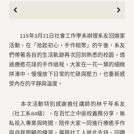
Previous
Next
115年3月21日社會工作學系辦理系友回娘家
活動，在「拾起初心・手作相聚」的午後，系友
們帶著各自的生活軌跡再次回到熟悉的校園。透
過療癒花球的手作過程，大家在一花一葉的細緻
拼湊中，慢慢放下日常的忙碌與壓力，也重新感
受內在的平靜與溫度。
本次活動特別感謝擔任講師的林千芩系友
（社工系84級），在百忙之中返校義務分享，無
私投入專業與時間，陪伴大家一同進行療癒手作
與自我照顧的練習，展現社工人彼此支持、回饋