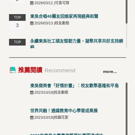
2026/03/12 |可喜可賀
東吳合唱48團友回娘家再現經典和聲
TOP
2026/03/13 |校友動態
3
永續東吳社工碩友堅韌力量，凝聚共享共好支持網
TOP
絡
4
2026/03/12 |校友動態
卓越永續校園 東吳大學連奪 ISO 14001、45001 及
TOP
推薦閱讀
Recommend
more...
50001三大國際驗證殊榮
5
2026/03/12 |可喜可賀
東吳傑英會「好情計畫」：校友歡聚基隆和平島
2023/10/18|校友動態
世界共融！通識教育中心學習成果展
2023/10/18|校園花絮