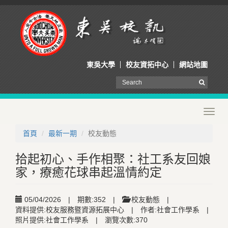
東吳大學
校友資拓中心
網站地圖
Toggl
navig
首頁
最新一期
校友動態
拾起初心、手作相聚：社工系友回娘
家，療癒花球串起溫情約定
05/04/2026
|
期數:352
|
校友動態
|
資料提供:校友服務暨資源拓展中心
|
作者:社會工作學系
|
照片提供:社會工作學系
|
瀏覽次數:370