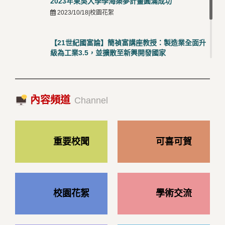
2023年東吳大學學海築夢計畫圓滿成功
2023/10/18|校園花絮
【21世紀國富論】簡禎富講座教授：製造業全面升
級為工業3.5，並擴散至新興開發國家
2023/10/18|推薦閱讀
國際經驗交流-日本熊本大學與松山大學學者來訪
內容頻道
2023/10/18|推薦閱讀
Channel
重要校聞
可喜可賀
校園花絮
學術交流