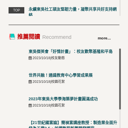
永續東吳社工碩友堅韌力量，凝聚共享共好支持網
TOP
絡
4
2026/03/12 |校友動態
卓越永續校園 東吳大學連奪 ISO 14001、45001 及
TOP
推薦閱讀
Recommend
more...
50001三大國際驗證殊榮
5
2026/03/12 |可喜可賀
東吳傑英會「好情計畫」：校友歡聚基隆和平島
2023/10/18|校友動態
世界共融！通識教育中心學習成果展
2023/10/18|校園花絮
2023年東吳大學學海築夢計畫圓滿成功
2023/10/18|校園花絮
【21世紀國富論】簡禎富講座教授：製造業全面升