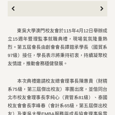
Previous
Next
東吳大學澳門校友會於115年4月12日舉辦成
立15週年暨理監事就職典禮，現場氣氛隆重熱
烈。第五屆會長由創會會長譚鎧承學長（國貿系
97級）接任，學長表示將秉持初衷，持續凝聚校
友情誼，推動會務穩健發展。
本次典禮邀請校友總會理事長陳惠貴（財精
系75級，第三屆傑出校友）率團出席，並偕同台
北市校友會理事長李純心（資管系81級）、泰國
校友會會長李峰春（會計系65級，第五屆傑出校
友）及東吳大學EMBA服務與成長協會理事吳雪