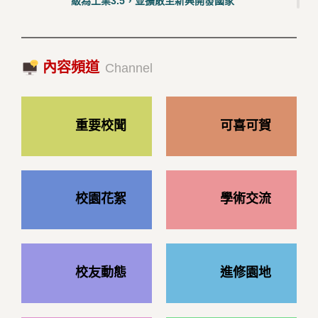
級為工業3.5，並擴散至新興開發國家
2023/10/18|推薦閱讀
國際經驗交流-日本熊本大學與松山大學學者來訪
內容頻道
2023/10/18|推薦閱讀
Channel
重要校聞
可喜可賀
校園花絮
學術交流
校友動態
進修園地