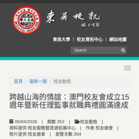
東吳大學
校友資拓中心
網站地圖
Toggl
navig
首頁
最新一期
校友動態
跨越山海的情誼：澳門校友會成立15
週年暨新任理監事就職典禮圓滿達成
05/04/2026
|
期數:352
|
校友動態
|
資料提供:校友服務暨資源拓展中心
|
作者:校友總會
|
照片提供:校友總會
|
瀏覽次數:304