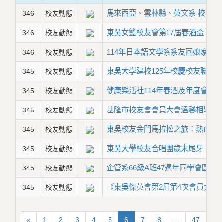
馬來西亞、雲林縣、英文系 校(系
346
校友動態
東吳女籃校友會第17屆春酒盃
346
校友動態
114年日本語文學系系友回娘家－
346
校友動態
東吳大學建校125年校慶校友聯誼
345
校友動態
健康樂活社114年春酒及年度會員
345
校友動態
基隆市校友會會員大會溫馨相聚
345
校友動態
東吳校友金門馬拉松之旅：熱血、
345
校友動態
東吳大學校友合唱團歲末尾牙
345
校友動態
企管系66級A班47週年同學會圓滿
345
校友動態
《東吳傑英會第2屆第4次會員大會
345
校友動態
«
1
2
3
4
5
6
7
8
...
47
48