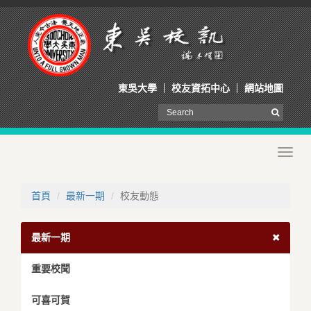
東吳大學
校友資拓中心
網站地圖
Toggl
navig
首頁
最新一期
校友動態
最新一期
重要校聞
可喜可賀