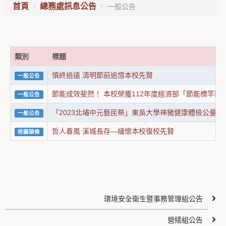
首頁
總務處訊息公告
一般公告
類別
標題
慎終追遠 清明節前追憶本校先賢
一般公告
節能成效斐然！ 本校榮獲112年度經濟部「節能標竿獎
一般公告
「2023北埔中元藝民祭」東吳大學神豬健康體檢公量秤
一般公告
哲人春風 溪城長存—緬懷本校復校先賢
校園頭條
環境安全衛生暨事務管理組公告
營繕組公告