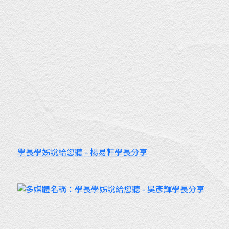
學長學姊說給您聽 - 楊易軒學長分享