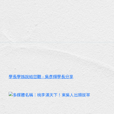
學長學姊說給您聽 - 吳彥輝學長分享