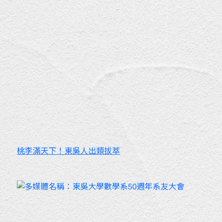
桃李滿天下！東吳人出類拔萃