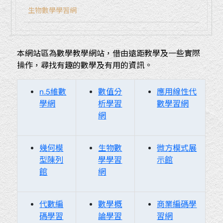
生物數學學習網
本網站區為數學教學網站，借由遠距教學及一些實際
操作，尋找有趣的數學及有用的資訊。
n.5維數
數值分
應用線性代
學網
析學習
數學習網
網
幾何模
生物數
微方模式展
型陳列
學學習
示館
館
網
代數編
數學概
商業編碼學
碼學習
論學習
習網