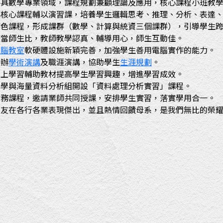
各具數學專業領域，課程規劃兼顧理論及應用，核心課程小班教
與核心課程輔以演習課，培養學生邏輯思考、推理、分析、表達
特色課程，形成課群（數學、計算與統資三個課群），引導學生
適當師生比，教師教學認真、輔導用心，師生互動佳。
電腦教室
軟硬體設施新穎完善，加強學生善用電腦實作的能力。
舉辦
學術演講
及職涯演講，協助學生
生涯規劃
。
線上學習輔助教材提高學生學習興趣，增進學習成效。
科學與海量資料分析組開設「資料處理分析實習」課程。
實務課程，邀請業師共同授課，安排學生實習，落實學用合一。
系友在各行各業表現傑出，並且熱情回饋母系，是我們無比的榮