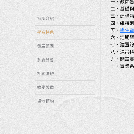
一、教師
二、基礎
三、建構
系所介紹
四、維持
五、
學生
學系特色
六、定期
七、建置
發展藍圖
八、決策
九、開設
系委員會
十、畢業
相關法規
教學設備
場地預約