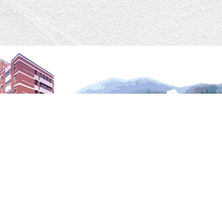
dministration Time
Contact Us