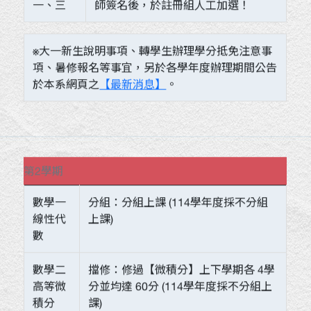
一、三
師簽名後，於註冊組人工加選！
※大一新生說明事項、轉學生辦理學分抵免注意事
項、暑修報名等事宜，另於各學年度辦理期間公告
於本系網頁之
【最新消息】
。
第2學期
數學一
分組：分組上課 (114學年度採不分組
線性代
上課)
數
數學二
擋修：修過【微積分】上下學期各 4學
高等微
分並均達 60分 (114學年度採不分組上
積分
課)