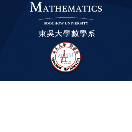
2023 © Copyright
All Rights Reserved.
Administration Time
學期間上班時間：