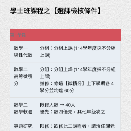
學士班課程之【選課檢核條件】
第1學期
數學一
分組：分組上課 (114學年度採不分組
線性代數
上課)
數學二
分組：分組上課 (114學年度採不分組
高等微積
上課)
分
擋修：修過【微積分】上下學期各 4
學分並均達 60分
數學二
限修人數 → 40人
數學軟體
優先：數四優先，其他年級次之
專題研究
限修：欲修此二課程者，請洽任課老