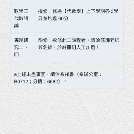
數學三
擋修：修過【代數學】上下學期各 3學
代數特
分並均達 60分
論
專題研
限修：欲修此二課程者，請洽任課老師
究二、
簽名後，於註冊組人工加選！
四
※上述未盡事宜，請洽系祕書（系辦公室：
R0712；分機：6682）。